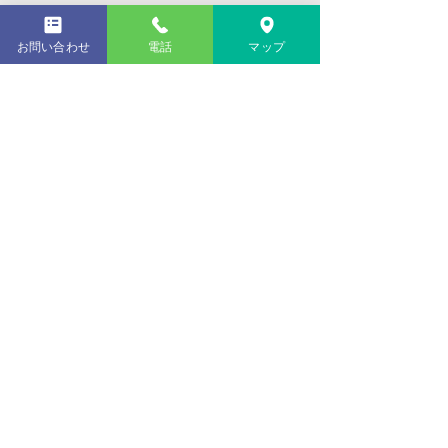
東京弁護士会所属
お問い合わせ
電話
マップ
プロフィール詳細
​青山 惇
Jun Aoyama