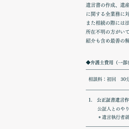
遺言書の作成、遺
に関する全業務に
また相続の際には
所在不明の方がい
紹介も含め最善の
​◆弁護士費用（一部
相談料：初回 30分
1.
公正証書遺言作
公証人とのやり
＊遺言執行者