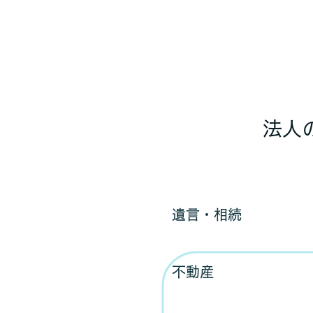
​法人
遺言・相続
不動産